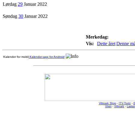
Lørdag
29
Januar 2022
Søndag
30
Januar 2022
Merkedag:
Vis:
Dette året
Denne m
Kalender for mobil
Kalender-app for Android
Villmark Shop
-
ITV-Toolz
-
E
Viten
-
Villmark
-
Laplan