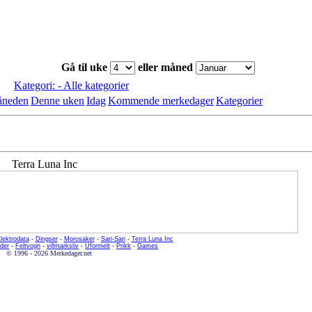
Gå til uke
eller måned
Kategori: - Alle kategorier
åneden
Denne uken
Idag
Kommende merkedager
Kategorier
Terra Luna Inc
lektrodata
-
Dingser
-
Morosaker
-
Sari-Sari
-
Terra Luna Inc
der
-
Feltvogn
-
villmarksliv
-
Uformelt
-
Prikk
-
Games
© 1996 - 2026 Merkedager.net