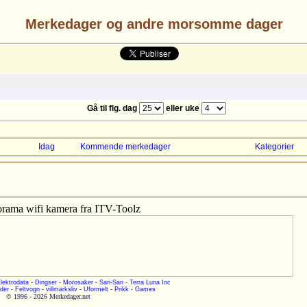
Merkedager og andre morsomme dager
Gå til flg. dag
eller uke
Idag
Kommende merkedager
Kategorier
rama wifi kamera fra ITV-Toolz
lektrodata
-
Dingser
-
Morosaker
-
Sari-Sari
-
Terra Luna Inc
der
-
Feltvogn
-
villmarksliv
-
Uformelt
-
Prikk
-
Games
© 1996 - 2026 Merkedager.net