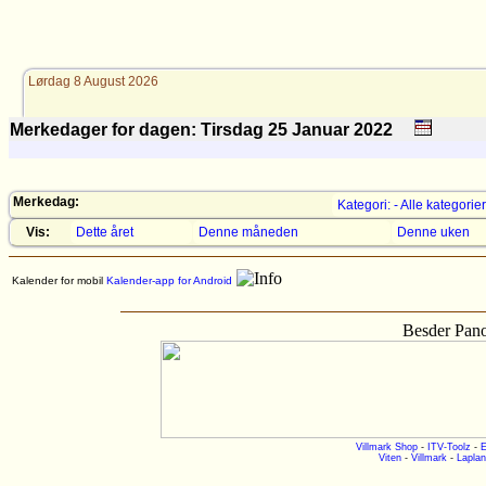
Lørdag 8 August 2026
Merkedager for dagen: Tirsdag 25
Januar
2022
Merkedag:
Kategori: - Alle kategorier
Vis:
Dette året
Denne måneden
Denne uken
Kalender for mobil
Kalender-app for Android
Besder Pano
Villmark Shop
-
ITV-Toolz
-
E
Viten
-
Villmark
-
Laplan