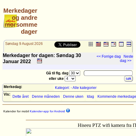
Merkedager
og andre
morsomme
dager
Søndag 9 August 2026
Merkedager for dagen: Søndag 30
<< Forrige dag
Neste
dag >>
Januar
2022
Gå til flg. dag
eller uke
Merkedag:
Kategori: - Alle kategorier
Vis:
Dette året
Denne måneden
Denne uken
Idag
Kommende merkedage
Kalender for mobil
Kalender-app for Android
Hiseeu PTZ wifi kamera fra 