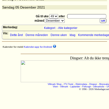
Søndag
05
Desember 2021
Gå til uke
eller
måned
Merkedag:
Kategori: - Alle kategorier
Vis:
Dette året
Denne måneden
Denne uken
Idag
Kommende merkedage
Kalender for mobil
Kalender-app for Android
Dingser: Alt du ikke treng
Villmark Shop
-
ITV-Toolz
-
Elektrodata
-
Dingser
-
Morosake
Viten
-
Villmark
-
Laplander
-
Feltvogn
-
villmarksliv
-
Uf
© 1996 - 2026 Merkedager.net