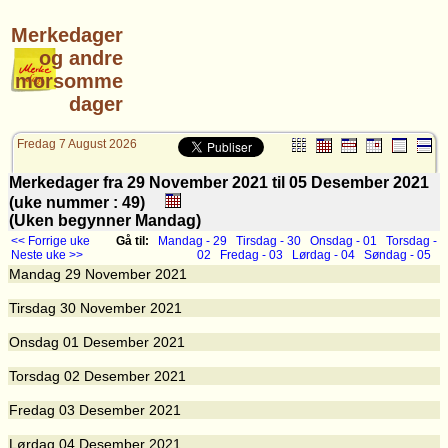
Merkedager
og andre
morsomme
dager
Fredag 7 August 2026
Merkedager fra 29 November 2021 til 05 Desember 2021
(uke nummer : 49)
(Uken begynner Mandag)
<< Forrige uke
Gå til:
Mandag - 29
Tirsdag - 30
Onsdag - 01
Torsdag -
Neste uke >>
02
Fredag - 03
Lørdag - 04
Søndag - 05
Mandag
29
November 2021
Tirsdag
30
November 2021
Onsdag
01
Desember 2021
Torsdag
02
Desember 2021
Fredag
03
Desember 2021
Lørdag
04
Desember 2021