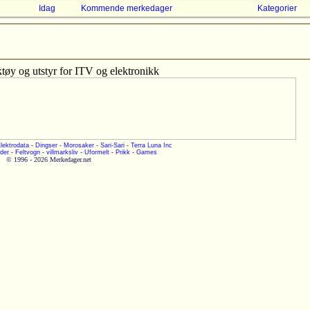
Idag
Kommende merkedager
Kategorier
tøy og utstyr for ITV og elektronikk
lektrodata
-
Dingser
-
Morosaker
-
Sari-Sari
-
Terra Luna Inc
der
-
Feltvogn
-
villmarksliv
-
Uformelt
-
Prikk
-
Games
© 1996 - 2026 Merkedager.net