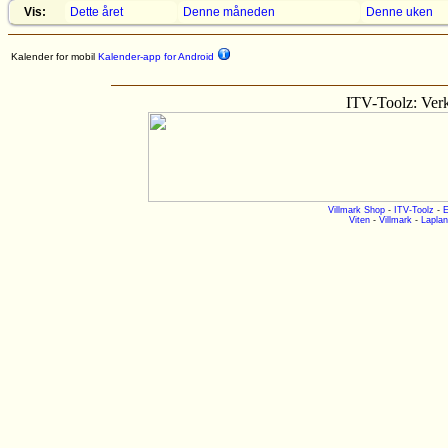
Vis:
Dette året
Denne måneden
Denne uken
Kalender for mobil
Kalender-app for Android
ITV-Toolz: Verk
Villmark Shop
-
ITV-Toolz
-
E
Viten
-
Villmark
-
Laplan