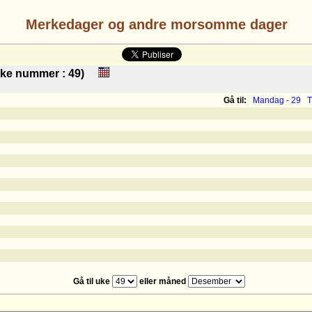
Merkedager og andre morsomme dager
 (uke nummer : 49)
Gå til:
Mandag - 29
T
Gå til uke
eller måned