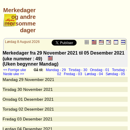
Merkedager
og andre
morsomme
dager
Lørdag 8 August 2026
Merkedager fra 29 November 2021 til 05 Desember 2021
(uke nummer : 49)
(Uken begynner Mandag)
<< Forrige uke
Gå til:
Mandag - 29
Tirsdag - 30
Onsdag - 01
Torsdag -
Neste uke >>
02
Fredag - 03
Lørdag - 04
Søndag - 05
Mandag
29
November 2021
Tirsdag
30
November 2021
Onsdag
01
Desember 2021
Torsdag
02
Desember 2021
Fredag
03
Desember 2021
Lørdag
04
Desember 2021