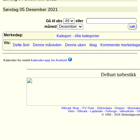
Søndag
05
Desember 2021
Gå til uke
eller
måned
Merkedag:
Kategori: - Alle kategorier
Vis:
Dette året
Denne måneden
Denne uken
Idag
Kommende merkedage
Kalender for mobil
Kalender-app for Android
Delbart turbestikk
Villmark Shop
-
ITV-Toolz
-
Elektrodata
-
Dingser
-
Morosake
Viten
-
Villmark
-
Laplander
-
Feltvogn
-
villmarksliv
-
Uf
© 1996 - 2026 Merkedager.net