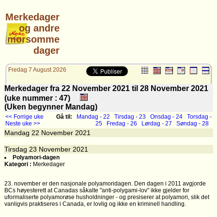
Merkedager
og andre
morsomme
dager
Fredag 7 August 2026
Merkedager fra 22 November 2021 til 28 November 2021
(uke nummer : 47)
(Uken begynner Mandag)
<< Forrige uke
Gå til:
Mandag - 22
Tirsdag - 23
Onsdag - 24
Torsdag -
Neste uke >>
25
Fredag - 26
Lørdag - 27
Søndag - 28
Mandag
22
November 2021
Tirsdag
23
November 2021
Polyamori-dagen
Kategori :
Merkedager
23. november er den nasjonale polyamoridagen. Den dagen i 2011 avgjorde
BCs høyesterett at Canadas såkalte "anti-polygami-lov" ikke gjelder for
uformaliserte polyamorøse husholdninger - og presiserer at polyamori, slik det
vanligvis praktiseres i Canada, er lovlig og ikke en kriminell handling.