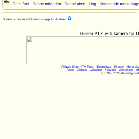
Vis:
Dette året
Denne måneden
Denne uken
Idag
Kommende merkedage
Kalender for mobil
Kalender-app for Android
Hiseeu PTZ wifi kamera fra 
Villmark Shop
-
ITV-Toolz
-
Elektrodata
-
Dingser
-
Morosake
Viten
-
Villmark
-
Laplander
-
Feltvogn
-
villmarksliv
-
Uf
© 1996 - 2026 Merkedager.net