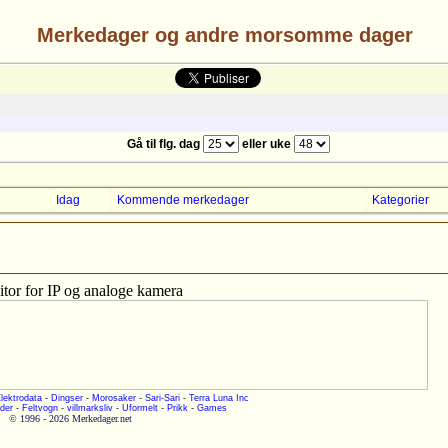
Merkedager og andre morsomme dager
Gå til flg. dag
eller uke
Idag
Kommende merkedager
Kategorier
tor for IP og analoge kamera
lektrodata
-
Dingser
-
Morosaker
-
Sari-Sari
-
Terra Luna Inc
der
-
Feltvogn
-
villmarksliv
-
Uformelt
-
Prikk
-
Games
© 1996 - 2026 Merkedager.net