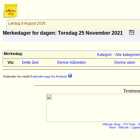
Lørdag 8 August 2026
Merkedager for dagen: Torsdag 25
November
2021
Merkedag:
Kategori: - Alle kategorier
Vis:
Dette året
Denne måneden
Denne uken
Kalender for mobil
Kalender-app for Android
Testmoni
Villmark Shop
-
ITV-Toolz
-
E
Viten
-
Villmark
-
Laplan