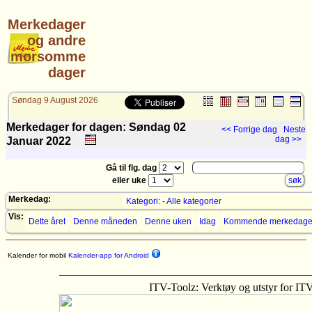
Merkedager
og andre
morsomme
dager
Søndag 9 August 2026
Merkedager for dagen: Søndag 02
<< Forrige dag
Neste
dag >>
Januar
2022
Gå til flg. dag
eller uke
Merkedag:
Kategori: - Alle kategorier
Vis:
Dette året
Denne måneden
Denne uken
Idag
Kommende merkedage
Kalender for mobil
Kalender-app for Android
ITV-Toolz: Verktøy og utstyr for IT