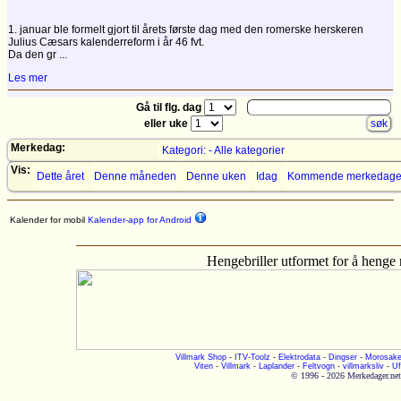
1. januar ble formelt gjort til årets første dag med den romerske herskeren
Julius Cæsars kalenderreform i år 46 fvt.
Da den gr ...
Les mer
Gå til flg. dag
eller uke
Merkedag:
Kategori: - Alle kategorier
Vis:
Dette året
Denne måneden
Denne uken
Idag
Kommende merkedage
Kalender for mobil
Kalender-app for Android
Hengebriller utformet for å henge
Villmark Shop
-
ITV-Toolz
-
Elektrodata
-
Dingser
-
Morosake
Viten
-
Villmark
-
Laplander
-
Feltvogn
-
villmarksliv
-
Uf
© 1996 - 2026 Merkedager.net