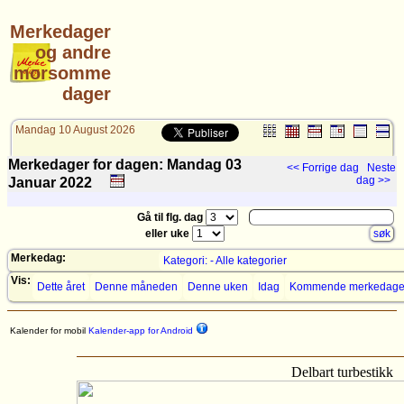
Merkedager
og andre
morsomme
dager
Mandag 10 August 2026
Merkedager for dagen: Mandag 03
<< Forrige dag
Neste
dag >>
Januar
2022
Gå til flg. dag
eller uke
Merkedag:
Kategori: - Alle kategorier
Vis:
Dette året
Denne måneden
Denne uken
Idag
Kommende merkedage
Kalender for mobil
Kalender-app for Android
Delbart turbestikk