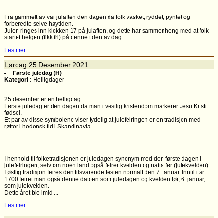
Fra gammelt av var julaften den dagen da folk vasket, ryddet, pyntet og
forberedte selve høytiden.
Julen ringes inn klokken 17 på julaften, og dette har sammenheng med at folk
startet helgen (fikk fri) på denne tiden av dag ...
Les mer
Lørdag
25
Desember 2021
Første juledag (H)
Kategori :
Helligdager
25 desember er en helligdag.
Første juledag er den dagen da man i vestlig kristendom markerer Jesu Kristi
fødsel.
Et par av disse symbolene viser tydelig at julefeiringen er en tradisjon med
røtter i hedensk tid i Skandinavia.
I henhold til folketradisjonen er juledagen synonym med den første dagen i
julefeiringen, selv om noen land også feirer kvelden og natta før (julekvelden).
I østlig tradisjon feires den tilsvarende festen normalt den 7. januar. Inntil i år
1700 feiret man også denne datoen som juledagen og kvelden før, 6. januar,
som julekvelden.
Dette året ble imid ...
Les mer