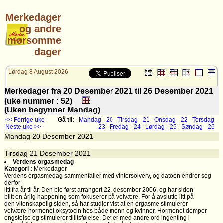
Merkedager
og andre
morsomme
dager
Lørdag 8 August 2026
Merkedager fra 20 Desember 2021 til 26 Desember 2021
(uke nummer : 52)
(Uken begynner Mandag)
<< Forrige uke
Gå til:
Mandag - 20
Tirsdag - 21
Onsdag - 22
Torsdag -
Neste uke >>
23
Fredag - 24
Lørdag - 25
Søndag - 26
Mandag
20
Desember 2021
Tirsdag
21
Desember 2021
Verdens orgasmedag
Kategori :
Merkedager
Verdens orgasmedag sammenfaller med vintersolverv, og datoen endrer seg
derfor
litt fra år til år. Den ble først arrangert 22. desember 2006, og har siden
blitt en årlig happening som fokuserer på velvære. For å avslutte litt på
den vitenskapelig siden, så har studier vist at en orgasme stimulerer
velvære-hormonet oksytocin hos både menn og kvinner. Hormonet demper
engstelse og stimulerer tillitsfølelse. Det er med andre ord ingenting i