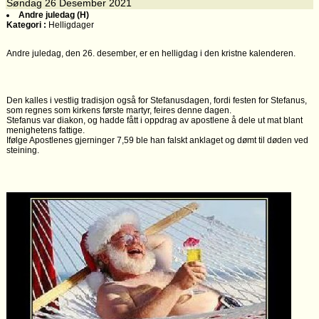
Søndag
26
Desember 2021
Andre juledag (H)
Kategori :
Helligdager
Andre juledag, den 26. desember, er en helligdag i den kristne kalenderen.
Den kalles i vestlig tradisjon også for Stefanusdagen, fordi festen for Stefanus,
som regnes som kirkens første martyr, feires denne dagen.
Stefanus var diakon, og hadde fått i oppdrag av apostlene å dele ut mat blant
menighetens fattige.
Ifølge Apostlenes gjerninger 7,59 ble han falskt anklaget og dømt til døden ved
steining.