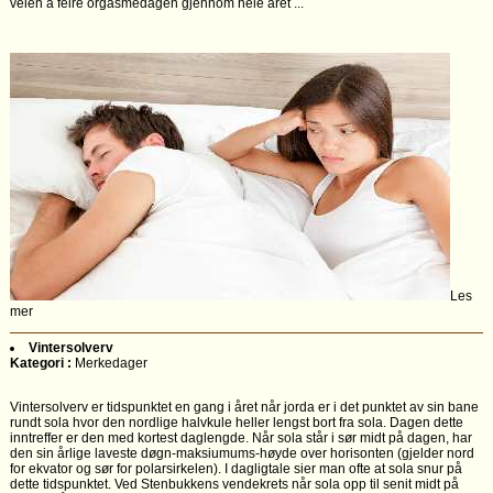
veien å feire orgasmedagen gjennom hele året ...
Les
mer
Vintersolverv
Kategori :
Merkedager
Vintersolverv er tidspunktet en gang i året når jorda er i det punktet av sin bane
rundt sola hvor den nordlige halvkule heller lengst bort fra sola. Dagen dette
inntreffer er den med kortest daglengde. Når sola står i sør midt på dagen, har
den sin årlige laveste døgn-maksiumums-høyde over horisonten (gjelder nord
for ekvator og sør for polarsirkelen). I dagligtale sier man ofte at sola snur på
dette tidspunktet. Ved Stenbukkens vendekrets når sola opp til senit midt på