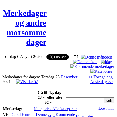
Merkedager
og andre
morsomme
dager
Torsdag 6 August 2026
Merkedager for dagen: Torsdag 23
Desember
<< Forrige dag
2021
Neste dag >>
Gå til flg. dag
eller uke
Logg inn
Merkedag:
Kategori: - Alle kategorier
Vis:
Dette
Denne
Denne
Kommende
Idag
Kategorier