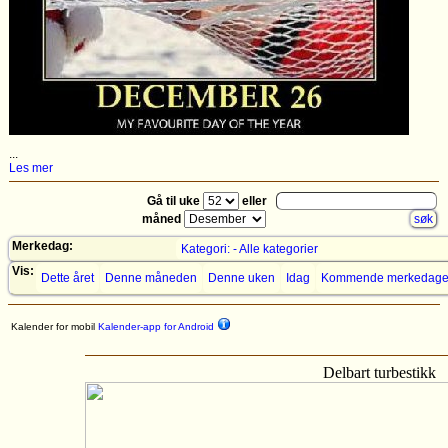
...
Les mer
Gå til uke
eller
måned
Merkedag:
Kategori: - Alle kategorier
Vis:
Dette året
Denne måneden
Denne uken
Idag
Kommende merkedage
Kalender for mobil
Kalender-app for Android
Delbart turbestikk