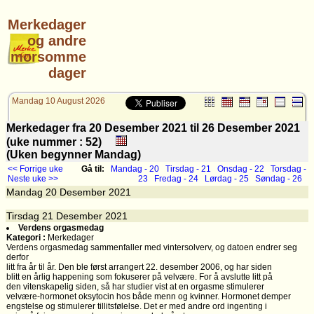
Merkedager
og andre
morsomme
dager
Mandag 10 August 2026
Merkedager fra 20 Desember 2021 til 26 Desember 2021
(uke nummer : 52)
(Uken begynner Mandag)
<< Forrige uke
Gå til:
Mandag - 20
Tirsdag - 21
Onsdag - 22
Torsdag -
Neste uke >>
23
Fredag - 24
Lørdag - 25
Søndag - 26
Mandag
20
Desember 2021
Tirsdag
21
Desember 2021
Verdens orgasmedag
Kategori :
Merkedager
Verdens orgasmedag sammenfaller med vintersolverv, og datoen endrer seg
derfor
litt fra år til år. Den ble først arrangert 22. desember 2006, og har siden
blitt en årlig happening som fokuserer på velvære. For å avslutte litt på
den vitenskapelig siden, så har studier vist at en orgasme stimulerer
velvære-hormonet oksytocin hos både menn og kvinner. Hormonet demper
engstelse og stimulerer tillitsfølelse. Det er med andre ord ingenting i