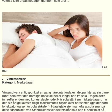
veien å feire orgasmedagen gjennom hele året ...
Les
mer
Vintersolverv
Kategori :
Merkedager
Vintersolverv er tidspunktet en gang i året når jorda er i det punktet av sin bane
rundt sola hvor den nordlige halvkule heller lengst bort fra sola. Dagen dette
inntreffer er den med kortest daglengde. Når sola står i sør midt på dagen, har
den sin årlige laveste døgn-maksiumums-høyde over horisonten (gjelder nord
for ekvator og sør for polarsirkelen). I dagligtale sier man ofte at sola snur på
dette tidspunktet. Ved Stenbukkens vendekrets når sola opp til senit midt på