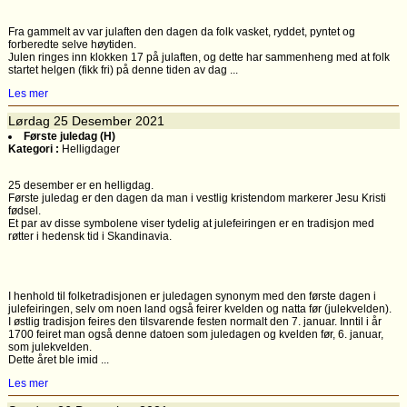
Fra gammelt av var julaften den dagen da folk vasket, ryddet, pyntet og
forberedte selve høytiden.
Julen ringes inn klokken 17 på julaften, og dette har sammenheng med at folk
startet helgen (fikk fri) på denne tiden av dag ...
Les mer
Lørdag
25
Desember 2021
Første juledag (H)
Kategori :
Helligdager
25 desember er en helligdag.
Første juledag er den dagen da man i vestlig kristendom markerer Jesu Kristi
fødsel.
Et par av disse symbolene viser tydelig at julefeiringen er en tradisjon med
røtter i hedensk tid i Skandinavia.
I henhold til folketradisjonen er juledagen synonym med den første dagen i
julefeiringen, selv om noen land også feirer kvelden og natta før (julekvelden).
I østlig tradisjon feires den tilsvarende festen normalt den 7. januar. Inntil i år
1700 feiret man også denne datoen som juledagen og kvelden før, 6. januar,
som julekvelden.
Dette året ble imid ...
Les mer