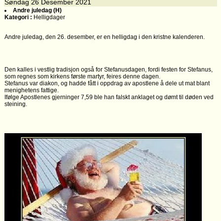
Søndag
26
Desember 2021
Andre juledag (H)
Kategori :
Helligdager
Andre juledag, den 26. desember, er en helligdag i den kristne kalenderen.
Den kalles i vestlig tradisjon også for Stefanusdagen, fordi festen for Stefanus,
som regnes som kirkens første martyr, feires denne dagen.
Stefanus var diakon, og hadde fått i oppdrag av apostlene å dele ut mat blant
menighetens fattige.
Ifølge Apostlenes gjerninger 7,59 ble han falskt anklaget og dømt til døden ved
steining.