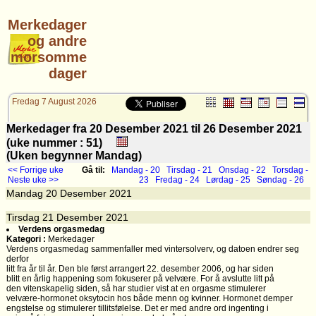
Merkedager
og andre
morsomme
dager
Fredag 7 August 2026
Merkedager fra 20 Desember 2021 til 26 Desember 2021
(uke nummer : 51)
(Uken begynner Mandag)
<< Forrige uke
Gå til:
Mandag - 20
Tirsdag - 21
Onsdag - 22
Torsdag -
Neste uke >>
23
Fredag - 24
Lørdag - 25
Søndag - 26
Mandag
20
Desember 2021
Tirsdag
21
Desember 2021
Verdens orgasmedag
Kategori :
Merkedager
Verdens orgasmedag sammenfaller med vintersolverv, og datoen endrer seg
derfor
litt fra år til år. Den ble først arrangert 22. desember 2006, og har siden
blitt en årlig happening som fokuserer på velvære. For å avslutte litt på
den vitenskapelig siden, så har studier vist at en orgasme stimulerer
velvære-hormonet oksytocin hos både menn og kvinner. Hormonet demper
engstelse og stimulerer tillitsfølelse. Det er med andre ord ingenting i