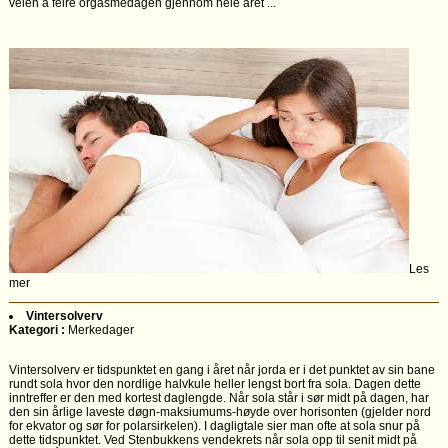
veien å feire orgasmedagen gjennom hele året ...
Les
mer
Vintersolverv
Kategori :
Merkedager
Vintersolverv er tidspunktet en gang i året når jorda er i det punktet av sin bane
rundt sola hvor den nordlige halvkule heller lengst bort fra sola. Dagen dette
inntreffer er den med kortest daglengde. Når sola står i sør midt på dagen, har
den sin årlige laveste døgn-maksiumums-høyde over horisonten (gjelder nord
for ekvator og sør for polarsirkelen). I dagligtale sier man ofte at sola snur på
dette tidspunktet. Ved Stenbukkens vendekrets når sola opp til senit midt på