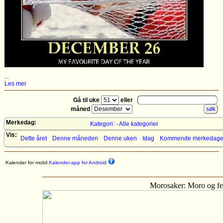
...
Les mer
Gå til uke
eller
måned
Merkedag:
Kategori: - Alle kategorier
Vis:
Dette året
Denne måneden
Denne uken
Idag
Kommende merkedage
Kalender for mobil
Kalender-app for Android
Morosaker: Moro og fe