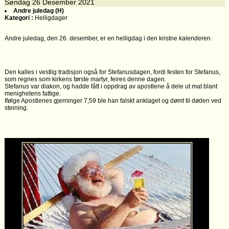
Søndag
26
Desember 2021
Andre juledag (H)
Kategori :
Helligdager
Andre juledag, den 26. desember, er en helligdag i den kristne kalenderen.
Den kalles i vestlig tradisjon også for Stefanusdagen, fordi festen for Stefanus,
som regnes som kirkens første martyr, feires denne dagen.
Stefanus var diakon, og hadde fått i oppdrag av apostlene å dele ut mat blant
menighetens fattige.
Ifølge Apostlenes gjerninger 7,59 ble han falskt anklaget og dømt til døden ved
steining.