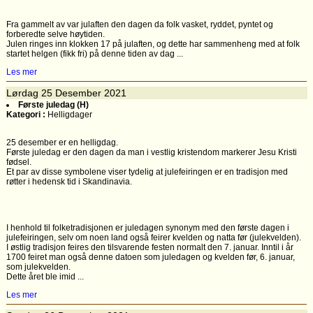
Fra gammelt av var julaften den dagen da folk vasket, ryddet, pyntet og
forberedte selve høytiden.
Julen ringes inn klokken 17 på julaften, og dette har sammenheng med at folk
startet helgen (fikk fri) på denne tiden av dag ...
Les mer
Lørdag
25
Desember 2021
Første juledag (H)
Kategori :
Helligdager
25 desember er en helligdag.
Første juledag er den dagen da man i vestlig kristendom markerer Jesu Kristi
fødsel.
Et par av disse symbolene viser tydelig at julefeiringen er en tradisjon med
røtter i hedensk tid i Skandinavia.
I henhold til folketradisjonen er juledagen synonym med den første dagen i
julefeiringen, selv om noen land også feirer kvelden og natta før (julekvelden).
I østlig tradisjon feires den tilsvarende festen normalt den 7. januar. Inntil i år
1700 feiret man også denne datoen som juledagen og kvelden før, 6. januar,
som julekvelden.
Dette året ble imid ...
Les mer