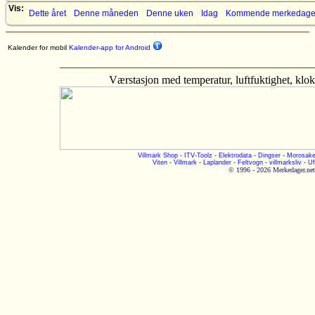
Vis:
Dette året
Denne måneden
Denne uken
Idag
Kommende merkedage
Kalender for mobil
Kalender-app for Android
Værstasjon med temperatur, luftfuktighet, kl
Villmark Shop
-
ITV-Toolz
-
Elektrodata
-
Dingser
-
Morosake
Viten
-
Villmark
-
Laplander
-
Feltvogn
-
villmarksliv
-
Uf
© 1996 - 2026 Merkedager.net