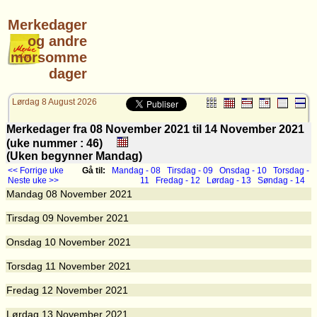
Merkedager
og andre
morsomme
dager
Lørdag 8 August 2026
Merkedager fra 08 November 2021 til 14 November 2021
(uke nummer : 46)
(Uken begynner Mandag)
<< Forrige uke
Gå til:
Mandag - 08
Tirsdag - 09
Onsdag - 10
Torsdag -
Neste uke >>
11
Fredag - 12
Lørdag - 13
Søndag - 14
Mandag
08
November 2021
Tirsdag
09
November 2021
Onsdag
10
November 2021
Torsdag
11
November 2021
Fredag
12
November 2021
Lørdag
13
November 2021