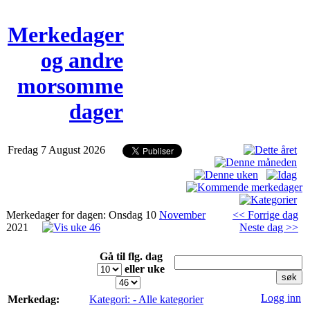
Merkedager
og andre
morsomme
dager
Fredag 7 August 2026
Merkedager for dagen: Onsdag 10
November
<< Forrige dag
2021
Neste dag >>
Gå til flg. dag
eller uke
Logg inn
Merkedag:
Kategori: - Alle kategorier