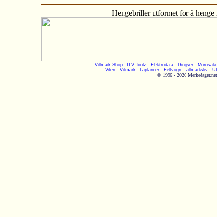
Hengebriller utformet for å henge
Villmark Shop
-
ITV-Toolz
-
Elektrodata
-
Dingser
-
Morosake
Viten
-
Villmark
-
Laplander
-
Feltvogn
-
villmarksliv
-
Uf
© 1996 - 2026 Merkedager.net