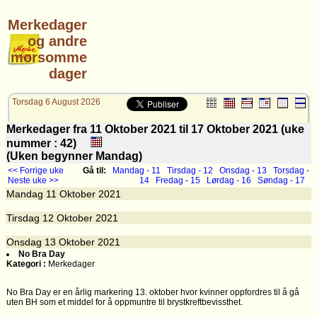
Merkedager
og andre
morsomme
dager
Torsdag 6 August 2026
Merkedager fra 11 Oktober 2021 til 17 Oktober 2021 (uke
nummer : 42)
(Uken begynner Mandag)
<< Forrige uke
Gå til:
Mandag - 11
Tirsdag - 12
Onsdag - 13
Torsdag -
Neste uke >>
14
Fredag - 15
Lørdag - 16
Søndag - 17
Mandag
11
Oktober 2021
Tirsdag
12
Oktober 2021
Onsdag
13
Oktober 2021
No Bra Day
Kategori :
Merkedager
No Bra Day er en årlig markering 13. oktober hvor kvinner oppfordres til å gå
uten BH som et middel for å oppmuntre til brystkreftbevissthet.