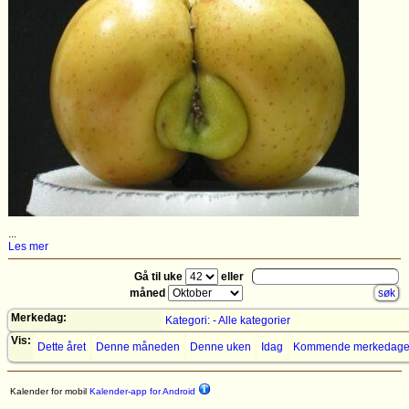
...
Les mer
Gå til uke
eller
måned
Merkedag:
Kategori: - Alle kategorier
Vis:
Dette året
Denne måneden
Denne uken
Idag
Kommende merkedage
Kalender for mobil
Kalender-app for Android