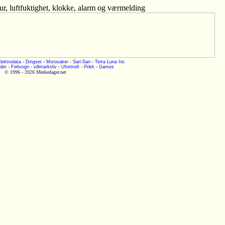
r, luftfuktighet, klokke, alarm og værmelding
lektrodata
-
Dingser
-
Morosaker
-
Sari-Sari
-
Terra Luna Inc
der
-
Feltvogn
-
villmarksliv
-
Uformelt
-
Prikk
-
Games
© 1996 - 2026 Merkedager.net