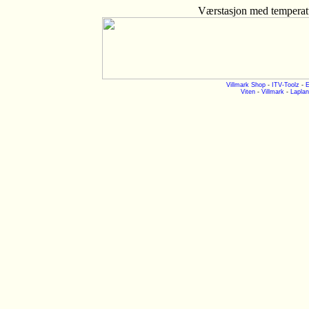
Værstasjon med temperatu
Villmark Shop
-
ITV-Toolz
-
E
Viten
-
Villmark
-
Laplan