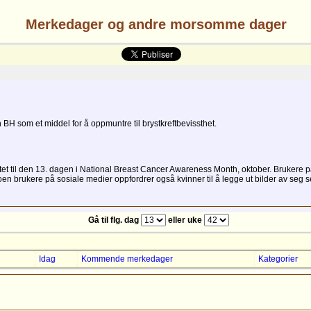
Merkedager og andre morsomme dager
 BH som et middel for å oppmuntre til brystkreftbevissthet.
flyttet til den 13. dagen i National Breast Cancer Awareness Month, oktober. Brukere
oen brukere på sosiale medier oppfordrer også kvinner til å legge ut bilder av seg
Gå til flg. dag
eller uke
Idag
Kommende merkedager
Kategorier