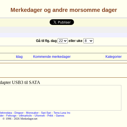
Merkedager og andre morsomme dager
Gå til flg. dag
eller uke
Idag
Kommende merkedager
Kategorier
dapter USB3 til SATA
lektrodata
-
Dingser
-
Morosaker
-
Sari-Sari
-
Terra Luna Inc
der
-
Feltvogn
-
villmarksliv
-
Uformelt
-
Prikk
-
Games
© 1996 - 2026 Merkedager.net