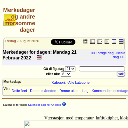
Merkedager
og andre
morsomme
dager
Fredag 7 August 2026
Merkedager for dagen: Mandag 21
<< Forrige dag
Neste
dag >>
Februar
2022
Gå til flg. dag
eller uke
Merkedag:
Kategori: - Alle kategorier
Vis:
Dette året
Denne måneden
Denne uken
Idag
Kommende merkedage
Kalender for mobil
Kalender-app for Android
Værstasjon med temperatur, luftfuktighet, kl