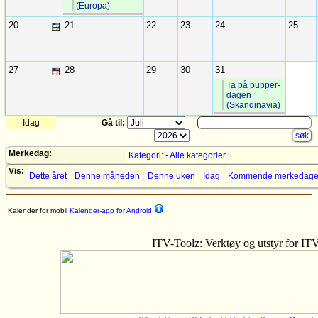
(Europa)
20
21
22
23
24
25
27
28
29
30
31
Ta på pupper-
dagen
(Skandinavia)
Idag
Gå til:
Merkedag:
Kategori: - Alle kategorier
Vis:
Dette året
Denne måneden
Denne uken
Idag
Kommende merkedage
Kalender for mobil
Kalender-app for Android
ITV-Toolz: Verktøy og utstyr for IT