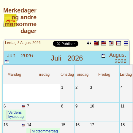
Merkedager
og andre
morsomme
dager
Lørdag 8 August 2026
August
Juni 2026
Juli
2026
2026
Mandag
Tirsdag
Onsdag
Torsdag
Fredag
Lørdag
1
2
3
4
6
7
8
9
10
11
Verdens
kyssedag
13
14
15
16
17
18
Midtsommerdag