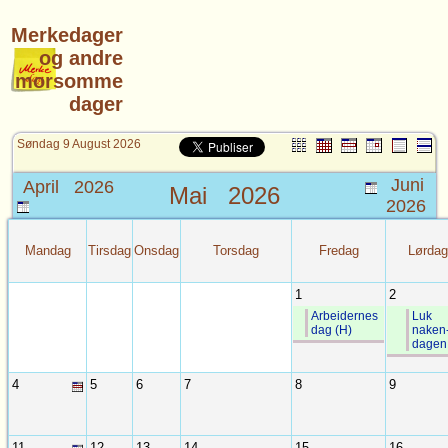
Merkedager
og andre
morsomme
dager
Søndag 9 August 2026
Juni
April 2026
Mai
2026
2026
Mandag
Tirsdag
Onsdag
Torsdag
Fredag
Lørdag
1
2
Arbeidernes
Luk
dag (H)
naken
dagen
4
5
6
7
8
9
11
12
13
14
15
16