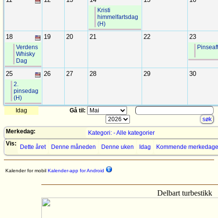
Kristi
himmelfartsdag
(H)
18
19
20
21
22
23
Verdens
Pinseaf
Whisky
Dag
25
26
27
28
29
30
2.
pinsedag
(H)
Idag
Gå til:
Merkedag:
Kategori: - Alle kategorier
Vis:
Dette året
Denne måneden
Denne uken
Idag
Kommende merkedage
Kalender for mobil
Kalender-app for Android
Delbart turbestikk