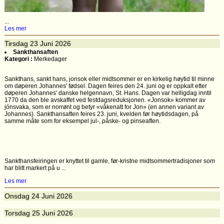
...
Les mer
Tirsdag
23
Juni 2026
Sankthansaften
Kategori :
Merkedager
Sankthans, sankt hans, jonsok eller midtsommer er en kirkelig høytid til minne
om døperen Johannes' fødsel. Dagen feires den 24. juni og er oppkalt etter
døperen Johannes' danske helgennavn, St. Hans. Dagen var helligdag inntil
1770 da den ble avskaffet ved festdagsreduksjonen. «Jonsok» kommer av
jónsvaka, som er norrønt og betyr «våkenatt for Jon» (en annen variant av
Johannes). Sankthansaften feires 23. juni, kvelden før høytidsdagen, på
samme måte som for eksempel jul-, påske- og pinseaften.
Sankthansfeiringen er knyttet til gamle, før-kristne midtsommertradisjoner som
har blitt markert på u ...
Les mer
Onsdag
24
Juni 2026
Torsdag
25
Juni 2026