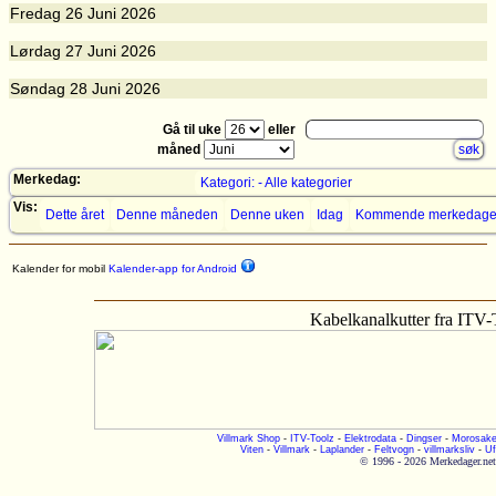
Fredag
26
Juni 2026
Lørdag
27
Juni 2026
Søndag
28
Juni 2026
Gå til uke
eller
måned
Merkedag:
Kategori: - Alle kategorier
Vis:
Dette året
Denne måneden
Denne uken
Idag
Kommende merkedage
Kalender for mobil
Kalender-app for Android
Kabelkanalkutter fra ITV-
Villmark Shop
-
ITV-Toolz
-
Elektrodata
-
Dingser
-
Morosake
Viten
-
Villmark
-
Laplander
-
Feltvogn
-
villmarksliv
-
Uf
© 1996 - 2026 Merkedager.net