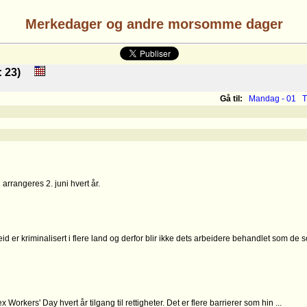
Merkedager og andre morsomme dager
r : 23)
Gå til:
Mandag - 01
T
arrangeres 2. juni hvert år.
id er kriminalisert i flere land og derfor blir ikke dets arbeidere behandlet som de
orkers' Day hvert år tilgang til rettigheter. Det er flere barrierer som hin ...