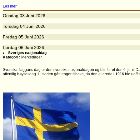
Les mer
Onsdag
03
Juni 2026
Torsdag
04
Juni 2026
Fredag
05
Juni 2026
Lørdag
06
Juni 2026
Sveriges nasjonaldag
Kategori :
Merkedager
Svenska flaggans dag er den svenske nasjonaldagen og blir feiret den 6. juni. Da
offentlig høytidsdag. Historien går lenger tilbake, da den allerede i 1916 ble uoffis