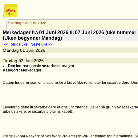
Søndag 9 August 2026
Merkedager fra 01 Juni 2026 til 07 Juni 2026 (uke numme
(Uken begynner Mandag)
<< Forrige uke
Neste uke >>
Mandag
01
Juni 2026
Tirsdag
02
Juni 2026
Den internasjonale sexarbeiderdagen
Kategori :
Merkedager
Dagen fungerer som en plattform for å kreve like rettigheter for sexarbeidere. Den 
Leveforholdene til sexarbeidere er ofte utfordrende. Det er på grunn av at sexarbe
arbeidstakere, er sexarbeid ofte risikabelt.
I følge Global Network of Sex Work Projects (NSWP) er temaet for International Sex W