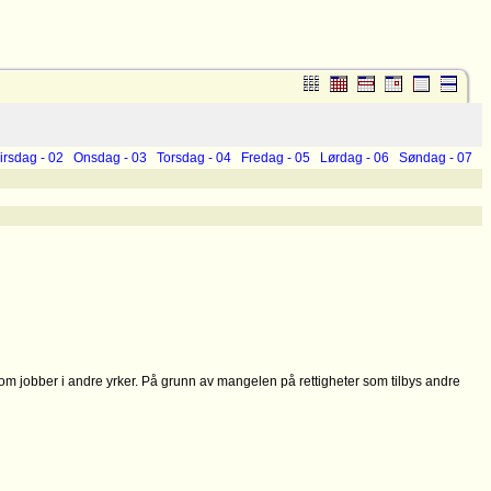
irsdag - 02
Onsdag - 03
Torsdag - 04
Fredag - 05
Lørdag - 06
Søndag - 07
 som jobber i andre yrker. På grunn av mangelen på rettigheter som tilbys andre