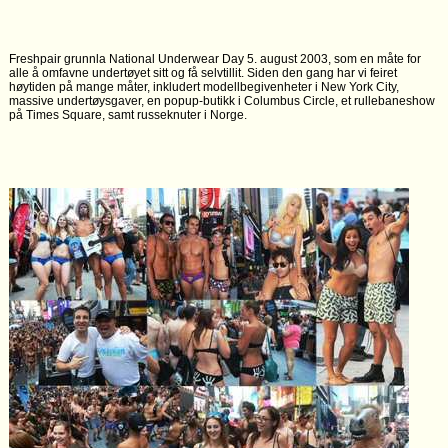
Freshpair grunnla National Underwear Day 5. august 2003, som en måte for
alle å omfavne undertøyet sitt og få selvtillit. Siden den gang har vi feiret
høytiden på mange måter, inkludert modellbegivenheter i New York City,
massive undertøysgaver, en popup-butikk i Columbus Circle, et rullebaneshow
på Times Square, samt russeknuter i Norge.