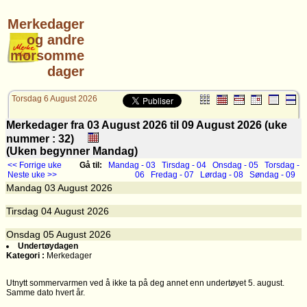
Merkedager
og andre
morsomme
dager
Torsdag 6 August 2026
Merkedager fra 03 August 2026 til 09 August 2026 (uke
nummer : 32)
(Uken begynner Mandag)
<< Forrige uke
Gå til:
Mandag - 03
Tirsdag - 04
Onsdag - 05
Torsdag -
Neste uke >>
06
Fredag - 07
Lørdag - 08
Søndag - 09
Mandag
03
August 2026
Tirsdag
04
August 2026
Onsdag
05
August 2026
Undertøydagen
Kategori :
Merkedager
Utnytt sommervarmen ved å ikke ta på deg annet enn undertøyet 5. august.
Samme dato hvert år.