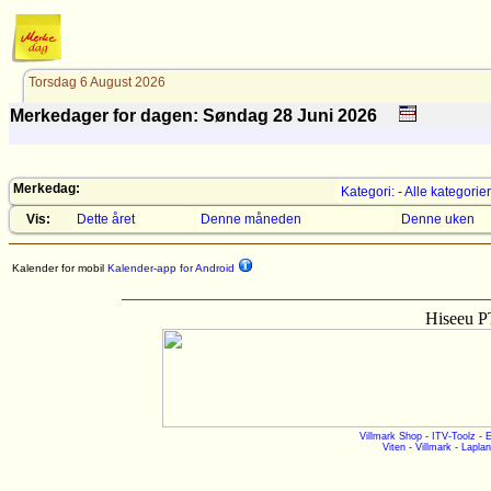
Torsdag 6 August 2026
Merkedager for dagen: Søndag 28
Juni
2026
Merkedag:
Kategori: - Alle kategorier
Vis:
Dette året
Denne måneden
Denne uken
Kalender for mobil
Kalender-app for Android
Hiseeu P
Villmark Shop
-
ITV-Toolz
-
E
Viten
-
Villmark
-
Laplan