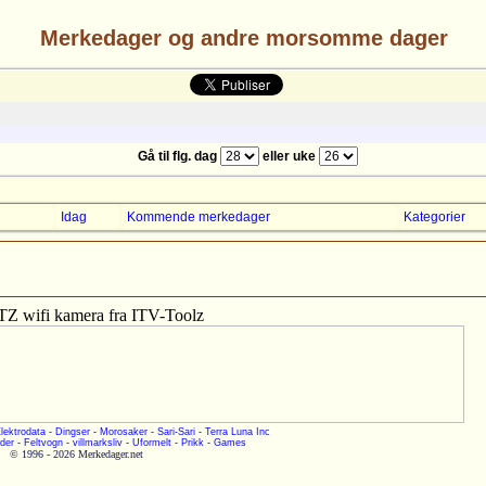
Merkedager og andre morsomme dager
Gå til flg. dag
eller uke
Idag
Kommende merkedager
Kategorier
TZ wifi kamera fra ITV-Toolz
lektrodata
-
Dingser
-
Morosaker
-
Sari-Sari
-
Terra Luna Inc
der
-
Feltvogn
-
villmarksliv
-
Uformelt
-
Prikk
-
Games
© 1996 - 2026 Merkedager.net