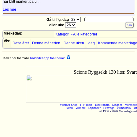
har blitt markert på u ...
Les mer
Gå til flg. dag
eller uke
Merkedag:
Kategori: - Alle kategorier
Vis:
Dette året
Denne måneden
Denne uken
Idag
Kommende merkedage
Kalender for mobil
Kalender-app for Android
Scione Ryggsekk 130 liter. Svart
Villmark Shop
-
ITV-Toolz
-
Elektrodata
-
Dingser
-
Morosake
Viten
-
Villmark
-
Laplander
-
Feltvogn
-
villmarksliv
-
Uf
© 1996 - 2026 Merkedager.net