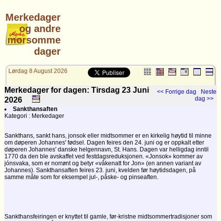
Merkedager
og andre
morsomme
dager
Lørdag 8 August 2026
Merkedager for dagen: Tirsdag 23
Juni
<< Forrige dag
Neste
dag >>
2026
Sankthansaften
Kategori : Merkedager
Sankthans, sankt hans, jonsok eller midtsommer er en kirkelig høytid til minne
om døperen Johannes' fødsel. Dagen feires den 24. juni og er oppkalt etter
døperen Johannes' danske helgennavn, St. Hans. Dagen var helligdag inntil
1770 da den ble avskaffet ved festdagsreduksjonen. «Jonsok» kommer av
jónsvaka, som er norrønt og betyr «våkenatt for Jon» (en annen variant av
Johannes). Sankthansaften feires 23. juni, kvelden før høytidsdagen, på
samme måte som for eksempel jul-, påske- og pinseaften.
Sankthansfeiringen er knyttet til gamle, før-kristne midtsommertradisjoner som