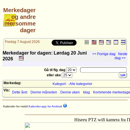
Merkedager
og andre
morsomme
dager
Fredag 7 August 2026
Merkedager for dagen: Lørdag 20
Juni
<< Forrige dag
Neste
dag >>
2026
Gå til flg. dag
eller uke
Merkedag:
Kategori: - Alle kategorier
Vis:
Dette året
Denne måneden
Denne uken
Idag
Kommende merkedage
Kalender for mobil
Kalender-app for Android
Hiseeu PTZ wifi kamera fra 