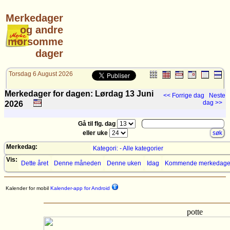
Merkedager
og andre
morsomme
dager
Torsdag 6 August 2026
Merkedager for dagen: Lørdag 13
Juni
<< Forrige dag
Neste
dag >>
2026
Gå til flg. dag
eller uke
Merkedag:
Kategori: - Alle kategorier
Vis:
Dette året
Denne måneden
Denne uken
Idag
Kommende merkedage
Kalender for mobil
Kalender-app for Android
potte