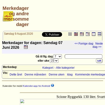
Merkedager
og andre
morsomme
dager
Søndag 9 August 2026
Merkedager for dagen: Søndag 07
<< Forrige dag
Neste
dag >>
Juni
2026
Gå til flg. dag
eller uke
Merkedag:
Kategori: - Alle kategorier
Vis:
Dette året
Denne måneden
Denne uken
Idag
Kommende merkedage
Kalender for mobil
Kalender-app for Android
Scione Ryggsekk 130 liter. Svart