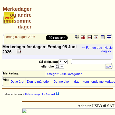
Merkedager
og andre
morsomme
dager
Lørdag 8 August 2026
Merkedager for dagen: Fredag 05
Juni
<< Forrige dag
Neste
dag >>
2026
Gå til flg. dag
eller uke
Merkedag:
Kategori: - Alle kategorier
Vis:
Dette året
Denne måneden
Denne uken
Idag
Kommende merkedage
Kalender for mobil
Kalender-app for Android
Adapter USB3 til SA