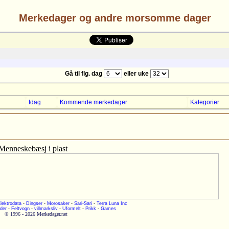
Merkedager og andre morsomme dager
Gå til flg. dag
eller uke
Idag
Kommende merkedager
Kategorier
Menneskebæsj i plast
lektrodata
-
Dingser
-
Morosaker
-
Sari-Sari
-
Terra Luna Inc
der
-
Feltvogn
-
villmarksliv
-
Uformelt
-
Prikk
-
Games
© 1996 - 2026 Merkedager.net