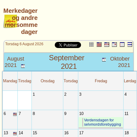
Merkedager
og andre
morsomme
dager
Torsdag 6 August 2026
September
August
Oktober
2021
2021
2021
Mandag
Tirsdag
Onsdag
Torsdag
Fredag
Lørdag
1
2
3
4
6
7
8
9
10
11
Verdensdagen for
selvmordsforebygging
13
14
15
16
17
18