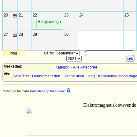
20
21
22
23
24
25
Høstjevndøgn
27
28
29
30
Idag
Gå til:
Merkedag:
Kategori: - Alle kategorier
Vis:
Dette året
Denne måneden
Denne uken
Idag
Kommende merkedage
Kalender for mobil
Kalender-app for Android
Elektromagnetisk svevende