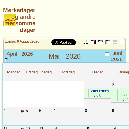
Merkedager
og andre
morsomme
dager
Lørdag 8 August 2026
Juni
April 2026
Mai
2026
2026
Mandag
Tirsdag
Onsdag
Torsdag
Fredag
Lørdag
1
2
Arbeidernes
Luk
dag (H)
naken
dagen
4
5
6
7
8
9
11
12
13
14
15
16