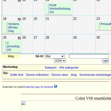
Kristi
himmelfartsdag
(H)
18
19
20
21
22
23
Verdens
Pinseaf
Whisky
Dag
25
26
27
28
29
30
2.
pinsedag
(H)
Idag
Gå til:
Merkedag:
Kategori: - Alle kategorier
Vis:
Dette året
Denne måneden
Denne uken
Idag
Kommende merkedage
Kalender for mobil
Kalender-app for Android
Colmi V69 smartklok