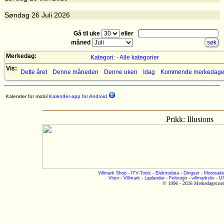
Søndag
26
Juli 2026
Gå til uke
eller
måned
Merkedag:
Kategori: - Alle kategorier
Vis:
Dette året
Denne måneden
Denne uken
Idag
Kommende merkedage
Kalender for mobil
Kalender-app for Android
Prikk: Illusions
Villmark Shop
-
ITV-Toolz
-
Elektrodata
-
Dingser
-
Morosake
Viten
-
Villmark
-
Laplander
-
Feltvogn
-
villmarksliv
-
Uf
© 1996 - 2026 Merkedager.net