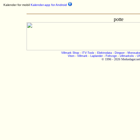
Kalender for mobil
Kalender-app for Android
potte
Villmark Shop
-
ITV-Toolz
-
Elektrodata
-
Dingser
-
Morosake
Viten
-
Villmark
-
Laplander
-
Feltvogn
-
villmarksliv
-
Uf
© 1996 - 2026 Merkedager.net