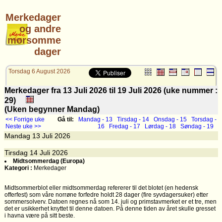
Merkedager
og andre
morsomme
dager
Torsdag 6 August 2026
Merkedager fra 13 Juli 2026 til 19 Juli 2026 (uke nummer :
29)
(Uken begynner Mandag)
<< Forrige uke
Gå til:
Mandag - 13
Tirsdag - 14
Onsdag - 15
Torsdag -
Neste uke >>
16
Fredag - 17
Lørdag - 18
Søndag - 19
Mandag
13
Juli 2026
Tirsdag
14
Juli 2026
Midtsommerdag (Europa)
Kategori :
Merkedager
Midtsommerblot eller midtsommerdag refererer til det blotet (en hedensk
offerfest) som våre norrøne forfedre holdt 28 dager (fire syvdagersuker) etter
sommersolverv. Datoen regnes nå som 14. juli og primstavmerket er et tre, men
det er usikkerhet knyttet til denne datoen. På denne tiden av året skulle gresset
i havna være på sitt beste.