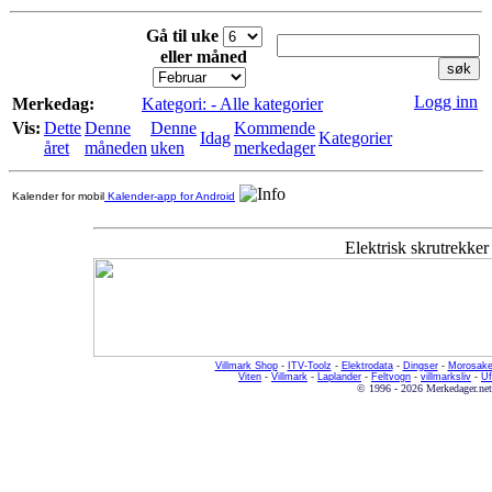
Gå til uke
eller måned
Logg inn
Merkedag:
Kategori: - Alle kategorier
Vis:
Dette
Denne
Denne
Kommende
Idag
Kategorier
året
måneden
uken
merkedager
Kalender for mobil
Kalender-app for Android
Elektrisk skrutrekker
Villmark Shop
-
ITV-Toolz
-
Elektrodata
-
Dingser
-
Morosake
Viten
-
Villmark
-
Laplander
-
Feltvogn
-
villmarksliv
-
Uf
© 1996 - 2026 Merkedager.net