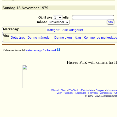
Søndag
18
November 1979
Gå til uke
eller
måned
Merkedag:
Kategori: - Alle kategorier
Vis:
Dette året
Denne måneden
Denne uken
Idag
Kommende merkedage
Kalender for mobil
Kalender-app for Android
Hiseeu PTZ wifi kamera fra 
Villmark Shop
-
ITV-Toolz
-
Elektrodata
-
Dingser
-
Morosake
Viten
-
Villmark
-
Laplander
-
Feltvogn
-
villmarksliv
-
Uf
© 1996 - 2026 Merkedager.net