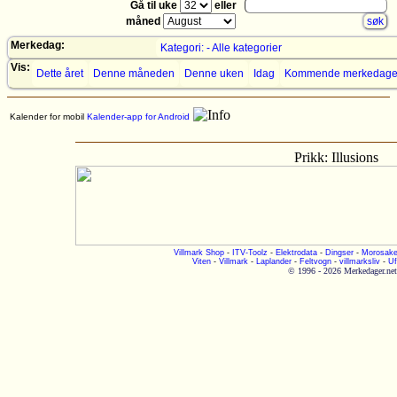
Gå til uke
eller
måned
Merkedag:
Kategori: - Alle kategorier
Vis:
Dette året
Denne måneden
Denne uken
Idag
Kommende merkedage
Kalender for mobil
Kalender-app for Android
Prikk: Illusions
Villmark Shop
-
ITV-Toolz
-
Elektrodata
-
Dingser
-
Morosake
Viten
-
Villmark
-
Laplander
-
Feltvogn
-
villmarksliv
-
Uf
© 1996 - 2026 Merkedager.net