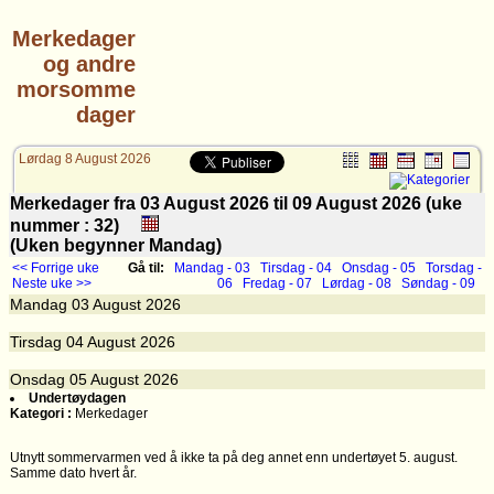
Merkedager
og andre
morsomme
dager
Lørdag 8 August 2026
Merkedager fra 03 August 2026 til 09 August 2026 (uke
nummer : 32)
(Uken begynner Mandag)
<< Forrige uke
Gå til:
Mandag - 03
Tirsdag - 04
Onsdag - 05
Torsdag -
Neste uke >>
06
Fredag - 07
Lørdag - 08
Søndag - 09
Mandag
03
August 2026
Tirsdag
04
August 2026
Onsdag
05
August 2026
Undertøydagen
Kategori :
Merkedager
Utnytt sommervarmen ved å ikke ta på deg annet enn undertøyet 5. august.
Samme dato hvert år.