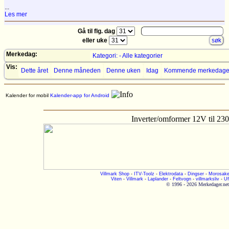
...
Les mer
Gå til flg. dag
eller uke
Merkedag:
Kategori: - Alle kategorier
Vis:
Dette året
Denne måneden
Denne uken
Idag
Kommende merkedage
Kalender for mobil
Kalender-app for Android
Inverter/omformer 12V til 2
Villmark Shop
-
ITV-Toolz
-
Elektrodata
-
Dingser
-
Morosake
Viten
-
Villmark
-
Laplander
-
Feltvogn
-
villmarksliv
-
Uf
© 1996 - 2026 Merkedager.net