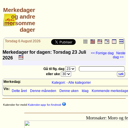
Merkedager
og andre
morsomme
dager
Torsdag 6 August 2026
Merkedager for dagen: Torsdag 23
Juli
<< Forrige dag
Neste
dag >>
2026
Gå til flg. dag
eller uke
Merkedag:
Kategori: - Alle kategorier
Vis:
Dette året
Denne måneden
Denne uken
Idag
Kommende merkedage
Kalender for mobil
Kalender-app for Android
Morosaker: Moro og fe