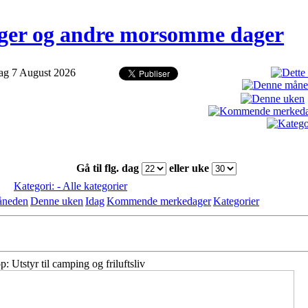
er og andre morsomme dager
ag 7 August 2026
Gå til flg. dag
eller uke
Kategori: - Alle kategorier
åneden
Denne uken
Idag
Kommende merkedager
Kategorier
: Utstyr til camping og friluftsliv