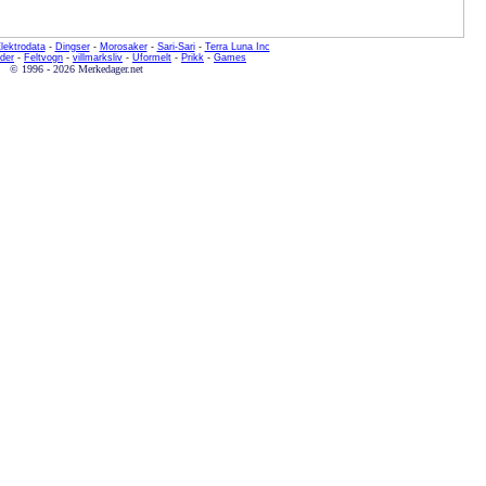
lektrodata
-
Dingser
-
Morosaker
-
Sari-Sari
-
Terra Luna Inc
der
-
Feltvogn
-
villmarksliv
-
Uformelt
-
Prikk
-
Games
© 1996 - 2026 Merkedager.net