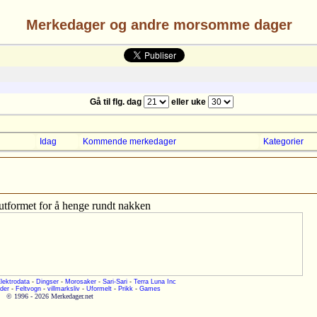
Merkedager og andre morsomme dager
Gå til flg. dag
eller uke
Idag
Kommende merkedager
Kategorier
utformet for å henge rundt nakken
lektrodata
-
Dingser
-
Morosaker
-
Sari-Sari
-
Terra Luna Inc
der
-
Feltvogn
-
villmarksliv
-
Uformelt
-
Prikk
-
Games
© 1996 - 2026 Merkedager.net