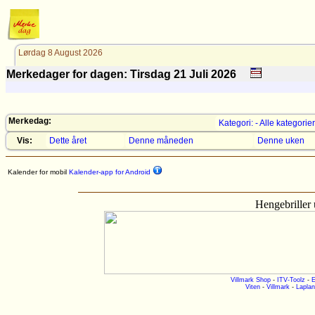
Lørdag 8 August 2026
Merkedager for dagen: Tirsdag 21
Juli
2026
Merkedag:
Kategori: - Alle kategorier
Vis:
Dette året
Denne måneden
Denne uken
Kalender for mobil
Kalender-app for Android
Hengebriller 
Villmark Shop
-
ITV-Toolz
-
E
Viten
-
Villmark
-
Laplan