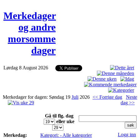
Merkedager
og andre
morsomme
dager
Lørdag 8 August 2026
Merkedager for dagen: Søndag 19
Juli
2026
<< Forrige dag
Neste
dag >>
Gå til flg. dag
eller uke
Logg inn
Merkedag:
Kategori: - Alle kategorier