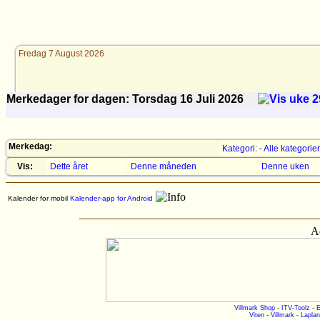
Fredag 7 August 2026
Merkedager for dagen: Torsdag 16
Juli
2026
Merkedag:
Kategori: - Alle kategorier
Vis:
Dette året
Denne måneden
Denne uken
Kalender for mobil
Kalender-app for Android
A
Villmark Shop
-
ITV-Toolz
-
E
Viten
-
Villmark
-
Laplan