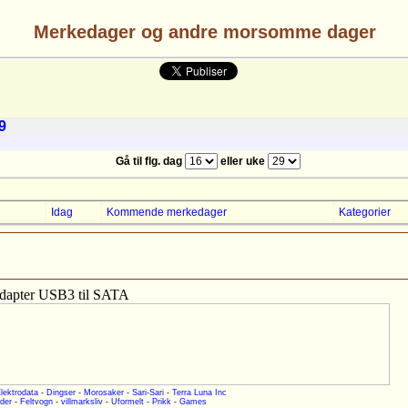
Merkedager og andre morsomme dager
Gå til flg. dag
eller uke
Idag
Kommende merkedager
Kategorier
dapter USB3 til SATA
lektrodata
-
Dingser
-
Morosaker
-
Sari-Sari
-
Terra Luna Inc
der
-
Feltvogn
-
villmarksliv
-
Uformelt
-
Prikk
-
Games