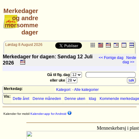
Merkedager
og andre
morsomme
dager
Lørdag 8 August 2026
Merkedager for dagen: Søndag 12
Juli
<< Forrige dag
Neste
dag >>
2026
Gå til flg. dag
eller uke
Merkedag:
Kategori: - Alle kategorier
Vis:
Dette året
Denne måneden
Denne uken
Idag
Kommende merkedage
Kalender for mobil
Kalender-app for Android
Menneskebæsj i plast