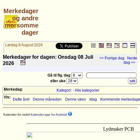
Merkedager
og andre
morsomme
dager
Lørdag 8 August 2026
Merkedager for dagen: Onsdag 08
Juli
<< Forrige dag
Neste
dag >>
2026
Gå til flg. dag
eller uke
Merkedag:
Kategori: - Alle kategorier
Vis:
Dette året
Denne måneden
Denne uken
Idag
Kommende merkedage
Kalender for mobil
Kalender-app for Android
Lydmaker PCB