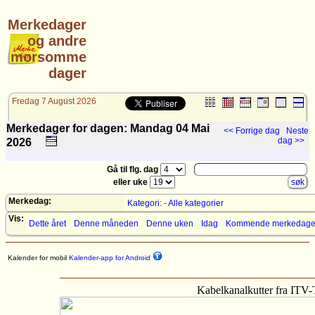
Merkedager
og andre
morsomme
dager
Fredag 7 August 2026
Merkedager for dagen: Mandag 04
Mai
<< Forrige dag
Neste
dag >>
2026
Gå til flg. dag
eller uke
Merkedag:
Kategori: - Alle kategorier
Vis:
Dette året
Denne måneden
Denne uken
Idag
Kommende merkedage
Kalender for mobil
Kalender-app for Android
Kabelkanalkutter fra ITV-