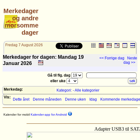
Merkedager
og andre
morsomme
dager
Fredag 7 August 2026
Merkedager for dagen: Mandag 19
<< Forrige dag
Neste
dag >>
Januar
2026
Gå til flg. dag
eller uke
Merkedag:
Kategori: - Alle kategorier
Vis:
Dette året
Denne måneden
Denne uken
Idag
Kommende merkedage
Kalender for mobil
Kalender-app for Android
Adapter USB3 til SA